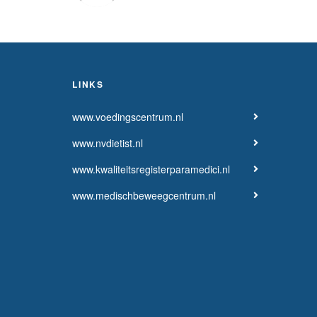
LINKS
www.voedingscentrum.nl
www.nvdietist.nl
www.kwaliteitsregisterparamedici.nl
www.medischbeweegcentrum.nl